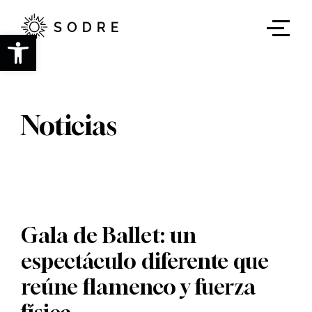
Ir
al
contenido
Abrir barra de herramientas
principal
Noticias
Gala de Ballet: un
espectáculo diferente que
reúne flamenco y fuerza