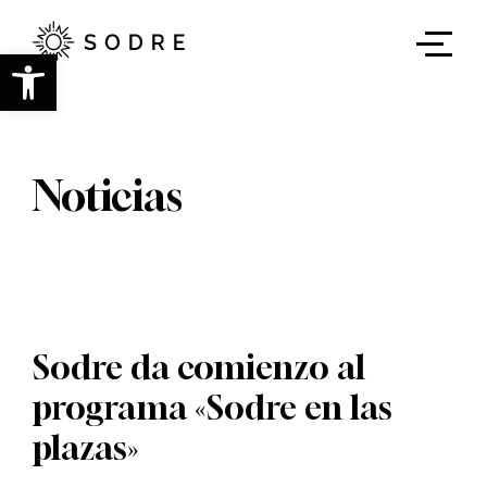
Ir
al
contenido
Abrir barra de herramientas
principal
Noticias
Sodre da comienzo al
programa «Sodre en las
plazas»