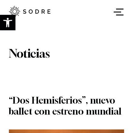
Ir
al
contenido
Abrir barra de herramientas
principal
Noticias
“Dos Hemisferios”, nuevo
ballet con estreno mundial