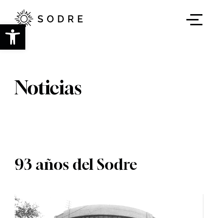
Ir
al
contenido
Abrir barra de herramientas
principal
Noticias
93 años del Sodre