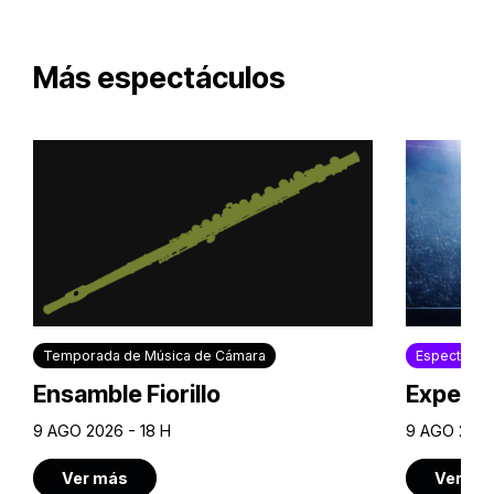
Más espectáculos
Temporada de Música de Cámara
Espectácul
Ensamble Fiorillo
Experie
9 AGO 2026 - 18 H
9 AGO 2026
Ver más
Ver má