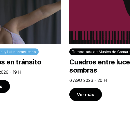
al y Latinoamericano
Temporada de Música de Cámar
s en tránsito
Cuadros entre luce
sombras
2026 - 19 H
6 AGO 2026 - 20 H
s
Ver más