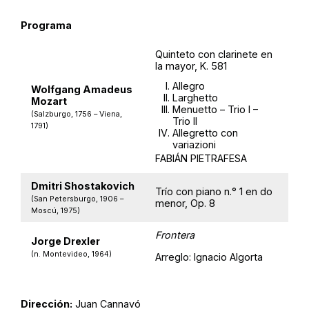
Programa
Quinteto con clarinete en
la mayor, K. 581
Allegro
Wolfgang Amadeus
Larghetto
Mozart
Menuetto – Trio I –
(Salzburgo, 1756 – Viena,
Trio II
1791)
Allegretto con
variazioni
FABIÁN PIETRAFESA
Dmitri Shostakovich
Trío con piano n.° 1 en do
(San Petersburgo, 1906 –
menor, Op. 8
Moscú, 1975)
Frontera
Jorge Drexler
(n. Montevideo, 1964)
Arreglo: Ignacio Algorta
Dirección:
Juan Cannavó