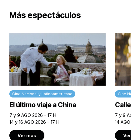
Más espectáculos
Cine Nacional y Latinoamericano
Cine Nacion
El último viaje a China
Calle M
7 y 9 AGO 2026 - 17 H
7 y 9 AGO 2
14 y 16 AGO 2026 - 17 H
14 AGO 202
Ver más
Ver má