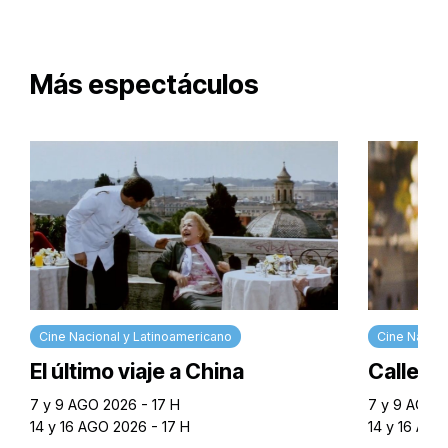
Más espectáculos
Cine Nacional y Latinoamericano
Cine Nacion
El último viaje a China
Calle M
7 y 9 AGO 2026 - 17 H
7 y 9 AGO 2
14 y 16 AGO 2026 - 17 H
14 y 16 AGO