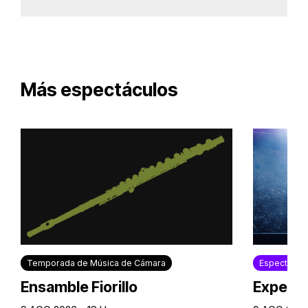
Más espectáculos
Temporada de Música de Cámara
Espectácul
Ensamble Fiorillo
Experie