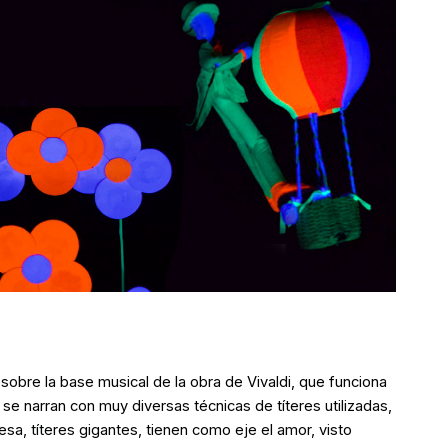
 sobre la base musical de la obra de Vivaldi, que funciona
 se narran con muy diversas técnicas de títeres utilizadas,
esa, títeres gigantes, tienen como eje el amor, visto