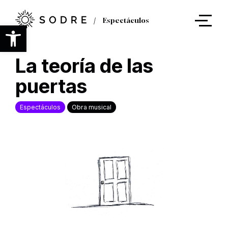
Ir
al
Espectáculos
contenido
Abrir barra de herramientas
principal
La teoría de las
puertas
Espectáculos
Obra musical