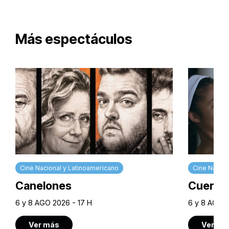
Más espectáculos
Cine Nacional y Latinoamericano
Cine Nacion
Canelones
Cuerpos
6 y 8 AGO 2026 - 17 H
6 y 8 AGO 2
Ver más
Ver má