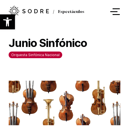
Ir
al
Espectáculos
contenido
Abrir barra de herramientas
principal
Junio Sinfónico
Orquesta Sinfónica Nacional