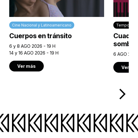
Cine Nacional y Latinoamericano
Temporada 
Cuerpos en tránsito
Cuadros
sombra
6 y 8 AGO 2026 - 19 H
14 y 16 AGO 2026 - 19 H
6 AGO 2026
Ver más
Ver má
arrow_forward_ios