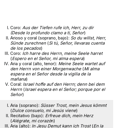
Coro:
Aus der Tiefen rufe ich, Herr, zu dir
(Desde lo profundo clamo a ti, Señor
)
Arioso y coral (soprano, bajo):
So du willst, Herr,
Sünde zurechnen
(
Si tú, Señor, llevaras cuenta
de los pecados
)
Coro:
Ich harre des Herrn, meine Seele harret
(
Espero en el Señor, mi alma espera
)
Aria y coral (alto, tenor):
Meine Seele wartet auf
den Herrn von einer Morgenwache
(
Mi alma
espera en el Señor desde la vigilia de la
mañana
)
Coral:
Israel hoffe auf den Herrn; denn bei dem
Herrn
(
Israel espera en el Señor; porque por el
Señor
)
Aria (soprano):
Süsser Trost, mein Jesus kömmt
(
Dulce consuelo, mi Jesús viene
)
Recitativo (bajo):
Erfreue dich, mein Herz
(
Alégrate, mi corazó
n)
Aria (alto):
In Jesu Demut kann ich Trost
(
En la