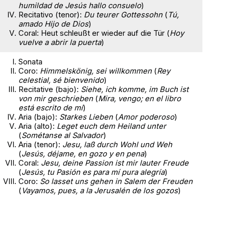
humildad de Jesús hallo consuelo
)
Recitativo (tenor):
Du teurer Gottessohn
(
Tú,
amado Hijo de Dios
)
Coral: Heut schleußt er wieder auf die Tür (
Hoy
vuelve a abrir la puerta
)
Sonata
Coro:
Himmelskönig, sei willkommen
(
Rey
celestial, sé bienvenido
)
Recitative (bajo):
Siehe, ich komme, im Buch ist
von mir geschrieben
(
Mira, vengo; en el libro
está escrito de mí
)
Aria (bajo):
Starkes Lieben
(
Amor poderoso
)
Aria (alto):
Leget euch dem Heiland unter
(
Sométanse al Salvador
)
Aria (tenor):
Jesu, laß durch Wohl und Weh
(
Jesús, déjame, en gozo y en pena
)
Coral:
Jesu, deine Passion ist mir lauter Freude
(
Jesús, tu Pasión es para mí pura alegría
)
Coro:
So lasset uns gehen in Salem der Freuden
(
Vayamos, pues, a la Jerusalén de los gozos
)