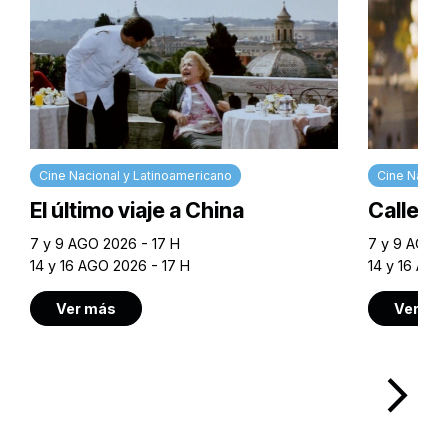
Cine Nacional y Latinoamericano
Cine Nacion
El último viaje a China
Calle M
7 y 9 AGO 2026 - 17 H
7 y 9 AGO 2
14 y 16 AGO 2026 - 17 H
14 y 16 AGO
Ver más
Ver má
arrow_forward_ios