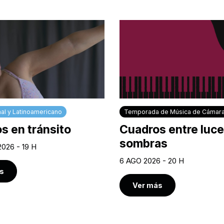
al y Latinoamericano
Temporada de Música de Cámar
s en tránsito
Cuadros entre luce
sombras
2026 - 19 H
6 AGO 2026 - 20 H
s
Ver más