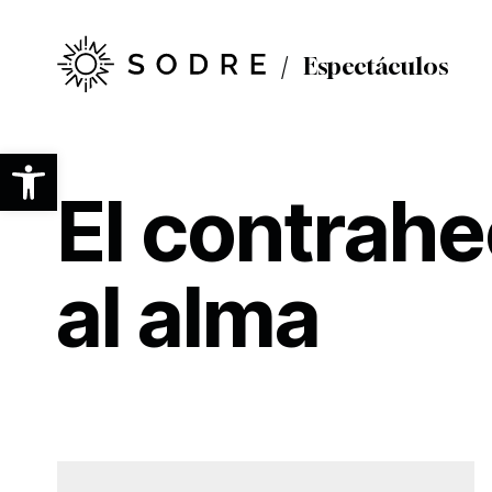
Ir
al
contenido
Espectáculos
principal
Abrir barra de herramientas
El contrahe
al alma