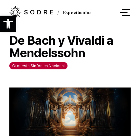
Ir
al
Espectáculos
contenido
Abrir barra de herramientas
principal
De Bach y Vivaldi a
Mendelssohn
Orquesta Sinfónica Nacional