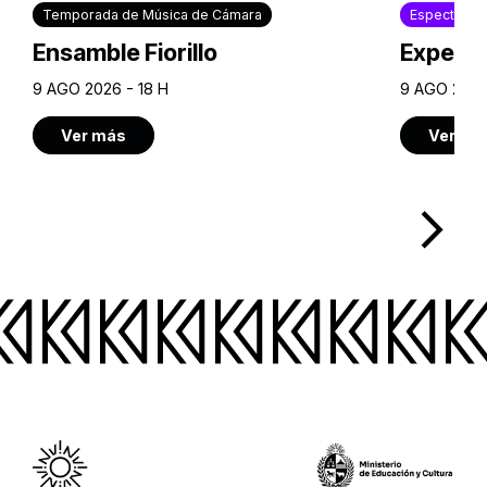
Temporada de Música de Cámara
Espectácul
Ensamble Fiorillo
Experie
9 AGO 2026 - 18 H
9 AGO 2026
Ver más
Ver má
arrow_forward_ios