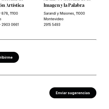
n Artística
Imagen y la Palabra
 878, 11100
Sarandí y Misiones, 11000
o
Montevideo
-
2903 0661
2915 5493
ribirme
Enviar sugerencias