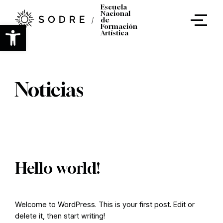
Ir
Escuela
al
Nacional
de
contenido
Abrir barra de herramientas
Formación
principal
Artística
Noticias
Hello world!
Welcome to WordPress. This is your first post. Edit or
delete it, then start writing!