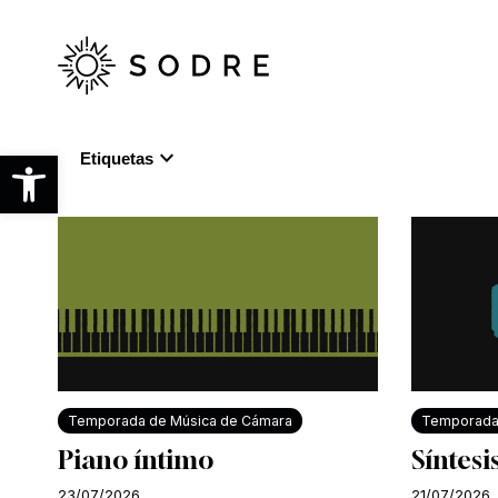
Ir
al
contenido
principal
expand_more
Abrir barra de herramientas
Etiquetas
Temporada de Música de Cámara
Temporada
Piano íntimo
Síntesi
23/07/2026
21/07/2026