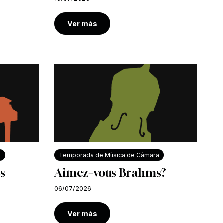
Ver más
a
Temporada de Música de Cámara
s
Aimez–vous Brahms?
06/07/2026
Ver más