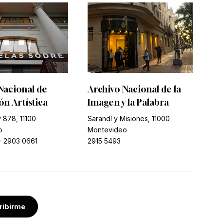
Nacional de
Archivo Nacional de la
n Artística
Imagen y la Palabra
 878, 11100
Sarandí y Misiones, 11000
o
Montevideo
-
2903 0661
2915 5493
ribirme