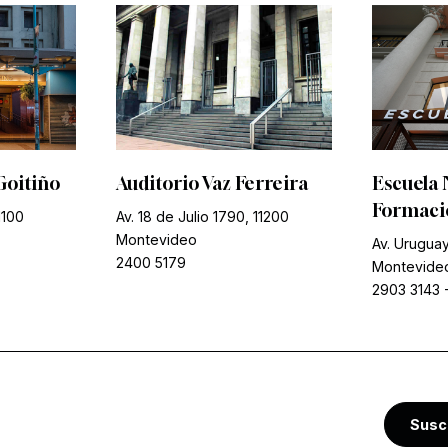
Goitiño
Auditorio Vaz Ferreira
Escuela 
Formació
1100
Av. 18 de Julio 1790, 11200
Montevideo
Av. Uruguay
2400 5179
Montevide
2903 3143
Susc