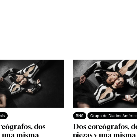
aís
BNS
Grupo de Diarios Améric
reógrafos, dos
Dos coreógrafos, d
 y una misma
piezas y una misma