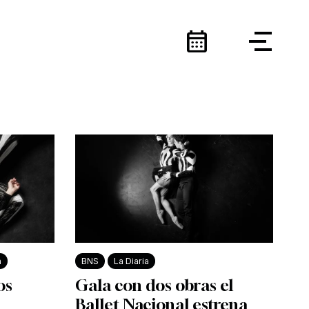
calendar_month
a
BNS
La Diaria
os
Gala con dos obras el
Ballet Nacional estrena