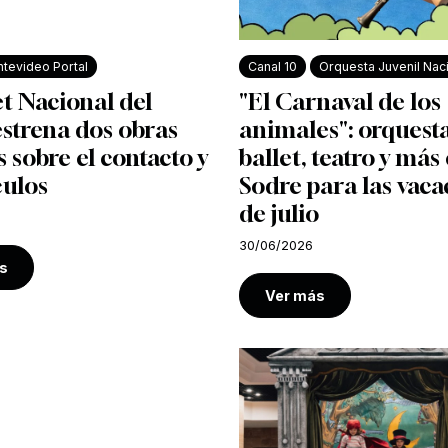
tevideo Portal
Canal 10
Orquesta Juvenil Nac
et Nacional del
"El Carnaval de los
strena dos obras
animales": orquesta
s sobre el contacto y
ballet, teatro y más 
culos
Sodre para las vaca
de julio
30/06/2026
s
Ver más