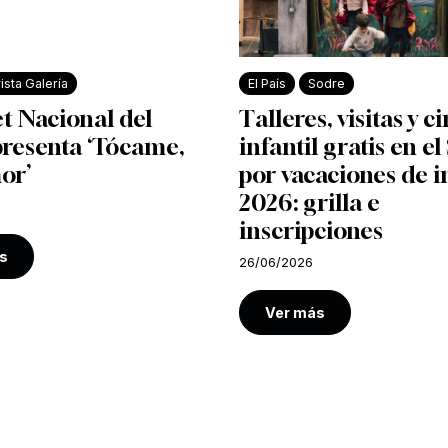
ista Galería
El País
Sodre
et Nacional del
Talleres, visitas y c
presenta ‘Tócame,
infantil gratis en e
or’
por vacaciones de i
2026: grilla e
inscripciones
s
26/06/2026
Ver más