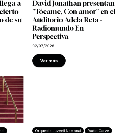
llega a
David Jonathan presentan
cierto
"Tócame, Con amor" en el
o de su
Auditorio Adela Reta -
Radiomundo En
Perspectiva
02/07/2026
Ver más
nal
Orquesta Juvenil Nacional
Radio Carve