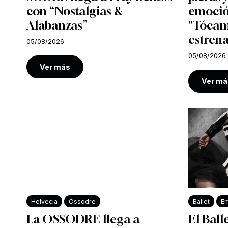
con “Nostalgias &
emoció
Alabanzas”
"Tócam
estrena
05/08/2026
05/08/2026
Ver más
Ver má
Helvecia
Ossodre
Ballet
Em
La OSSODRE llega a
El Ball