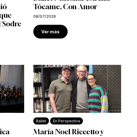
ió
Tócame, Con Amor
 que
08/07/2026
l Sodre
Ver más
Ballet
En Perspectiva
ica
María Noel Riccetto y