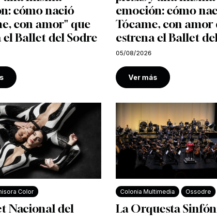
n: cómo nació
emoción: cómo nac
e, con amor" que
Tócame, con amor
 el Ballet del Sodre
estrena el Ballet de
05/08/2026
s
Ver más
isora Color
Colonia Multimedia
Ossodre
et Nacional del
La Orquesta Sinfón