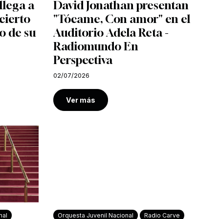
llega a
David Jonathan presentan
cierto
"Tócame, Con amor" en el
o de su
Auditorio Adela Reta -
Radiomundo En
Perspectiva
02/07/2026
Ver más
nal
Orquesta Juvenil Nacional
Radio Carve