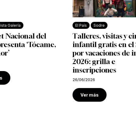
ista Galería
El País
Sodre
et Nacional del
Talleres, visitas y c
presenta ‘Tócame,
infantil gratis en e
or’
por vacaciones de i
2026: grilla e
inscripciones
s
26/06/2026
Ver más