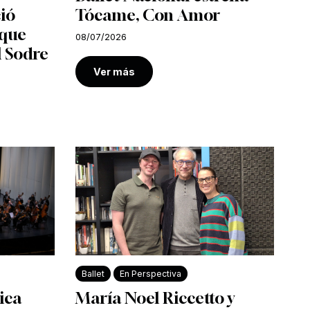
ió
Tócame, Con Amor
 que
08/07/2026
l Sodre
Ver más
Ballet
En Perspectiva
ica
María Noel Riccetto y