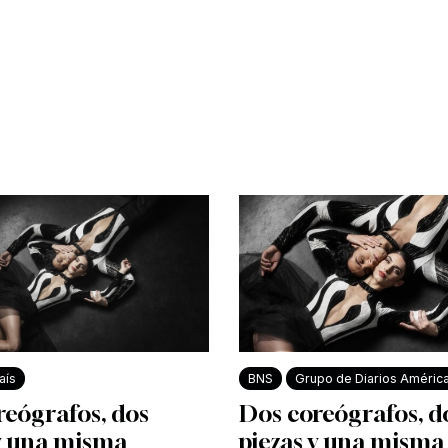
aís
BNS
Grupo de Diarios Améric
reógrafos, dos
Dos coreógrafos, d
 y una misma
piezas y una misma