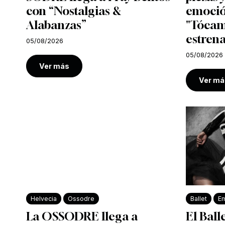
con “Nostalgias &
emoció
Alabanzas”
"Tócam
estrena
05/08/2026
05/08/2026
Ver más
Ver má
Helvecia
Ossodre
Ballet
Em
La OSSODRE llega a
El Ball