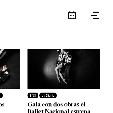
calendar_month
a
BNS
La Diaria
os
Gala con dos obras el
Ballet Nacional estrena