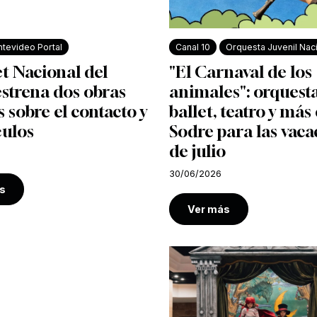
tevideo Portal
Canal 10
Orquesta Juvenil Nac
et Nacional del
"El Carnaval de los
strena dos obras
animales": orquesta
s sobre el contacto y
ballet, teatro y más 
culos
Sodre para las vaca
de julio
30/06/2026
s
Ver más