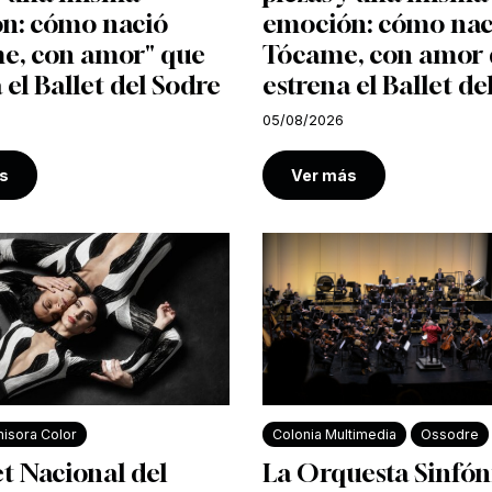
n: cómo nació
emoción: cómo nac
e, con amor" que
Tócame, con amor
 el Ballet del Sodre
estrena el Ballet de
05/08/2026
s
Ver más
isora Color
Colonia Multimedia
Ossodre
et Nacional del
La Orquesta Sinfón