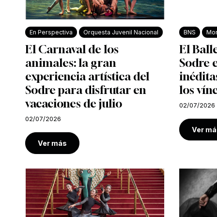
En Perspectiva
Orquesta Juvenil Nacional
BNS
Mon
El Carnaval de los
El Ball
animales: la gran
Sodre e
experiencia artística del
inédita
Sodre para disfrutar en
los vín
vacaciones de julio
02/07/2026
02/07/2026
Ver má
Ver más