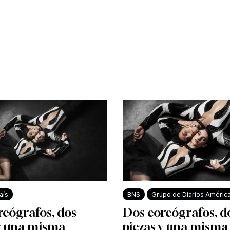
aís
BNS
Grupo de Diarios Améric
reógrafos, dos
Dos coreógrafos, d
 y una misma
piezas y una misma