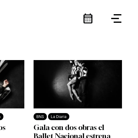
calendar_month
a
BNS
La Diaria
os
Gala con dos obras el
Ballet Nacional estrena