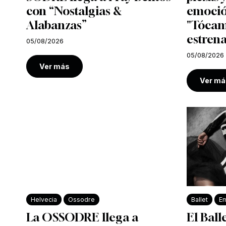
con “Nostalgias &
emoció
Alabanzas”
"Tócam
estrena
05/08/2026
05/08/2026
Ver más
Ver má
Helvecia
Ossodre
Ballet
Em
La OSSODRE llega a
El Ball