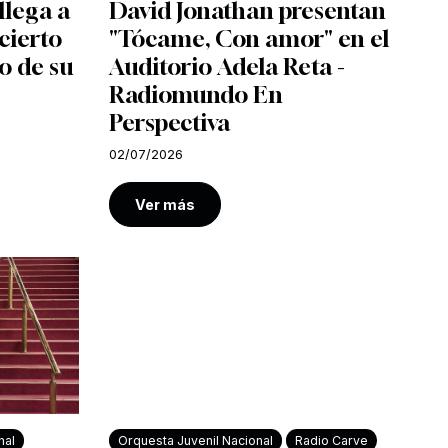
llega a
David Jonathan presentan
cierto
"Tócame, Con amor" en el
o de su
Auditorio Adela Reta -
Radiomundo En
Perspectiva
02/07/2026
Ver más
nal
Orquesta Juvenil Nacional
Radio Carve