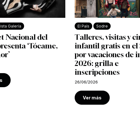
ista Galería
El País
Sodre
et Nacional del
Talleres, visitas y c
presenta ‘Tócame,
infantil gratis en e
or’
por vacaciones de i
2026: grilla e
inscripciones
s
26/06/2026
Ver más