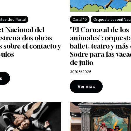
tevideo Portal
Canal 10
Orquesta Juvenil Nac
et Nacional del
"El Carnaval de los
strena dos obras
animales": orquesta
s sobre el contacto y
ballet, teatro y más 
culos
Sodre para las vaca
de julio
30/06/2026
s
Ver más