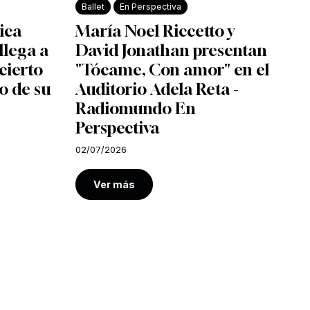
Ballet
En Perspectiva
ica
María Noel Riccetto y
llega a
David Jonathan presentan
cierto
"Tócame, Con amor" en el
o de su
Auditorio Adela Reta -
Radiomundo En
Perspectiva
02/07/2026
Ver más