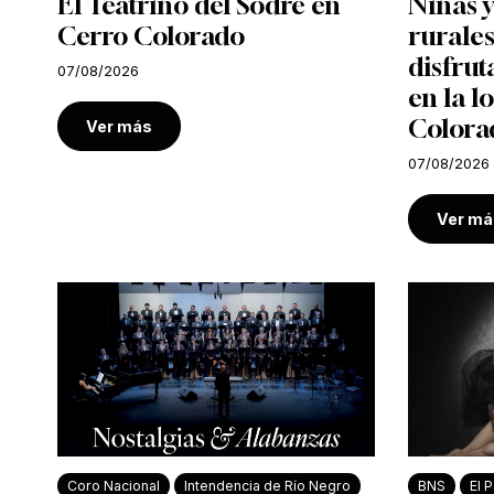
El Teatrino del Sodre en
Niñas y
Cerro Colorado
rurales
disfrut
07/08/2026
en la l
Colora
Ver más
07/08/2026
Ver má
Coro Nacional
Intendencia de Río Negro
BNS
El P