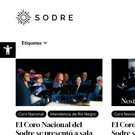
Ir
al
contenido
principal
expand_more
Abrir barra de herramientas
Etiquetas
Coro Nacional
Intendencia de Río Negro
Coro Nacio
El Coro Nacional del
El Coro
Sodre se presentó a sala
Sodre s