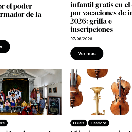
infantil gratis en e
r el poder
por vacaciones de i
ormador de la
2026: grilla e
inscripciones
07/08/2026
s
Ver más
dre
El País
Ossodre