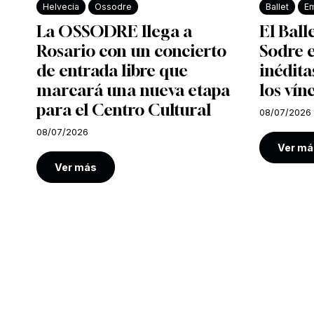
Helvecia
Ossodre
Ballet
Em
La OSSODRE llega a
El Ball
Rosario con un concierto
Sodre e
de entrada libre que
inédita
marcará una nueva etapa
los vín
para el Centro Cultural
08/07/2026
08/07/2026
Ver má
Ver más