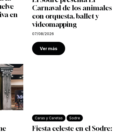
uelve
Carnaval de los animales
iva en
con orquesta, ballet y
videomapping
07/08/2026
Ver más
Caras y Caretas
Sodre
ine
Fiesta celeste en el Sodre: