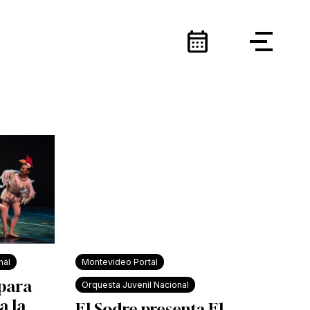
calendar_month
nal
Montevideo Portal
 para
Orquesta Juvenil Nacional
a la
El Sodre presenta El