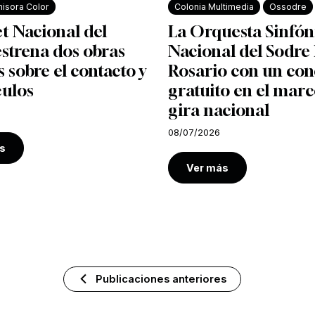
isora Color
Colonia Multimedia
Ossodre
et Nacional del
La Orquesta Sinfón
strena dos obras
Nacional del Sodre 
s sobre el contacto y
Rosario con un con
culos
gratuito en el marc
gira nacional
08/07/2026
s
Ver más
Publicaciones anteriores