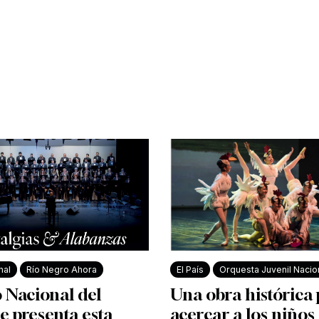
nal
Río Negro Ahora
El País
Orquesta Juvenil Nacio
 Nacional del
Una obra histórica
e presenta esta
acercar a los niños 