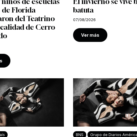
 niños de escuelas
El invierno se vive 
 de Florida
batuta
aron del Teatrino
07/08/2026
ocalidad de Cerro
do
Ver más
s
aís
BNS
Grupo de Diarios Améric