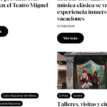
n el Teatro Miguel
música clásica se v
experiencia inmers
vacaciones
07/08/2026
s
Ver más
Coro Nacional de Niños
El País
Sodre
Talleres, visitas y c
venil Nacional