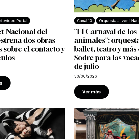
tevideo Portal
Canal 10
Orquesta Juvenil Nac
et Nacional del
"El Carnaval de los
strena dos obras
animales": orquesta
s sobre el contacto y
ballet, teatro y más 
culos
Sodre para las vaca
de julio
30/06/2026
s
Ver más