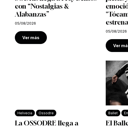
con “Nostalgias &
emoció
Alabanzas”
"Tócam
estrena
05/08/2026
05/08/2026
Ver más
Ver má
Helvecia
Ossodre
Ballet
Em
La OSSODRE llega a
El Ball