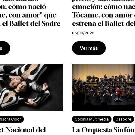
n: cómo nació
emoción: cómo nac
e, con amor" que
Tócame, con amor
 el Ballet del Sodre
estrena el Ballet de
05/08/2026
s
Ver más
isora Color
Colonia Multimedia
Ossodre
et Nacional del
La Orquesta Sinfón