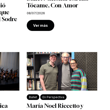
ió
Tócame, Con Amor
 que
08/07/2026
l Sodre
Ver más
Ballet
En Perspectiva
ica
María Noel Riccetto y