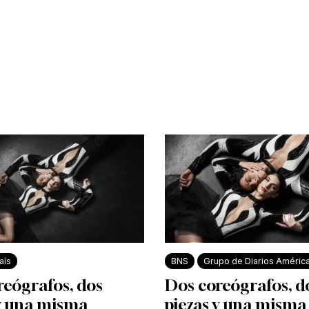
aís
BNS
Grupo de Diarios Améric
reógrafos, dos
Dos coreógrafos, d
 y una misma
piezas y una misma