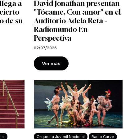
llega a
David Jonathan presentan
cierto
"Tócame, Con amor" en el
o de su
Auditorio Adela Reta -
Radiomundo En
Perspectiva
02/07/2026
Ver más
nal
Orquesta Juvenil Nacional
Radio Carve