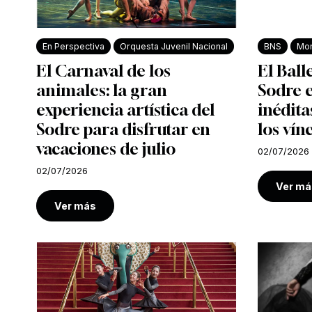
En Perspectiva
Orquesta Juvenil Nacional
BNS
Mon
El Carnaval de los
El Ball
animales: la gran
Sodre e
experiencia artística del
inédita
Sodre para disfrutar en
los vín
vacaciones de julio
02/07/2026
02/07/2026
Ver má
Ver más