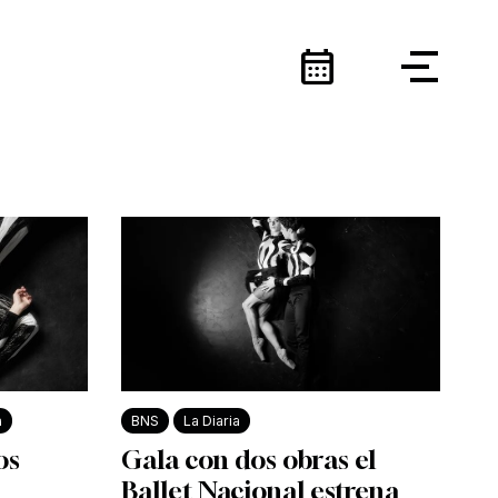
calendar_month
a
BNS
La Diaria
os
Gala con dos obras el
Ballet Nacional estrena