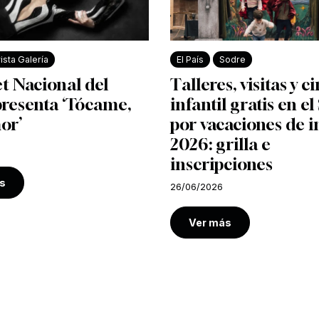
ista Galería
El País
Sodre
et Nacional del
Talleres, visitas y c
presenta ‘Tócame,
infantil gratis en e
or’
por vacaciones de i
2026: grilla e
inscripciones
s
26/06/2026
Ver más