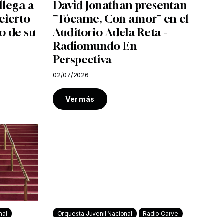
llega a
David Jonathan presentan
cierto
"Tócame, Con amor" en el
o de su
Auditorio Adela Reta -
Radiomundo En
Perspectiva
02/07/2026
Ver más
nal
Orquesta Juvenil Nacional
Radio Carve