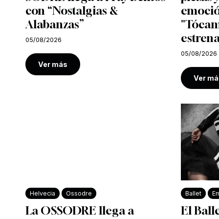
con “Nostalgias &
emoció
Alabanzas”
"Tócam
estrena
05/08/2026
05/08/2026
Ver más
Ver má
Helvecia
Ossodre
Ballet
Em
La OSSODRE llega a
El Ball