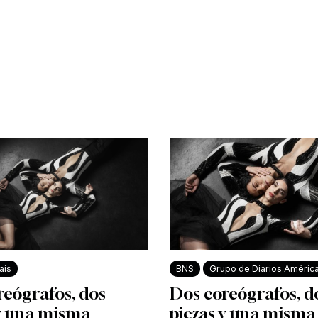
aís
BNS
Grupo de Diarios Améric
reógrafos, dos
Dos coreógrafos, d
 y una misma
piezas y una misma