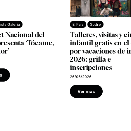
ista Galería
El País
Sodre
et Nacional del
Talleres, visitas y c
presenta ‘Tócame,
infantil gratis en e
or’
por vacaciones de i
2026: grilla e
inscripciones
s
26/06/2026
Ver más