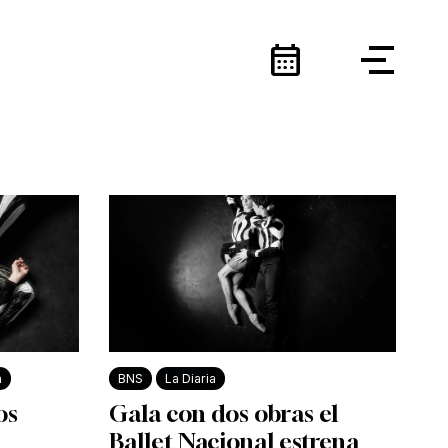
calendar_month
a
BNS
La Diaria
os
Gala con dos obras el
Ballet Nacional estrena