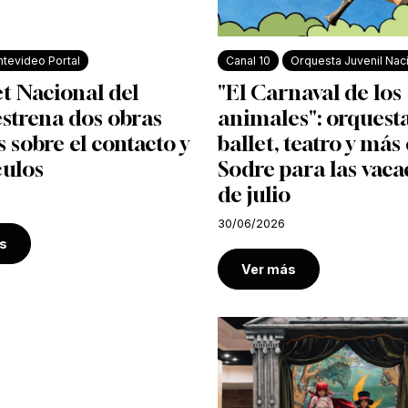
tevideo Portal
Canal 10
Orquesta Juvenil Nac
et Nacional del
"El Carnaval de los
strena dos obras
animales": orquesta
s sobre el contacto y
ballet, teatro y más 
culos
Sodre para las vaca
de julio
30/06/2026
s
Ver más