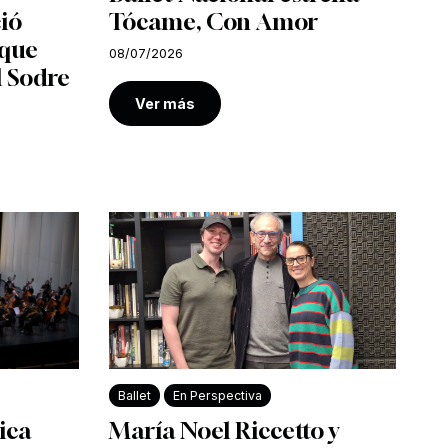
ió
Tócame, Con Amor
 que
08/07/2026
l Sodre
Ver más
Ballet
En Perspectiva
ica
María Noel Riccetto y