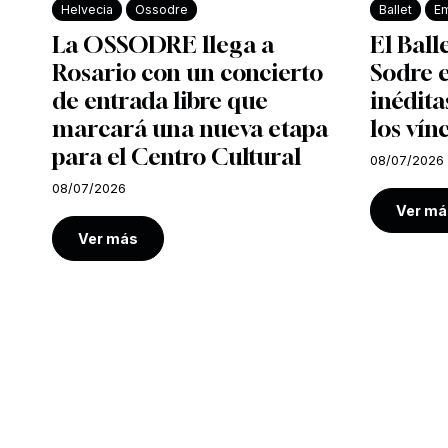
Helvecia
Ossodre
Ballet
Em
La OSSODRE llega a
El Ball
Rosario con un concierto
Sodre e
de entrada libre que
inédita
marcará una nueva etapa
los vín
para el Centro Cultural
08/07/2026
08/07/2026
Ver má
Ver más