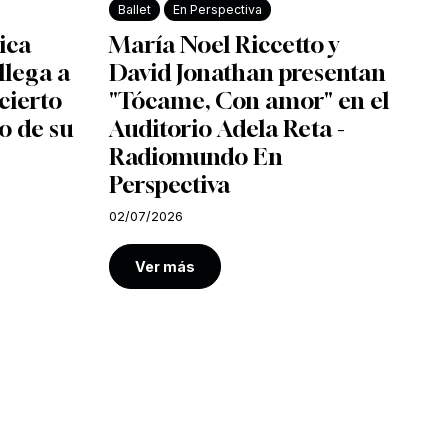
Ballet
En Perspectiva
ica
María Noel Riccetto y
llega a
David Jonathan presentan
cierto
"Tócame, Con amor" en el
o de su
Auditorio Adela Reta -
Radiomundo En
Perspectiva
02/07/2026
Ver más