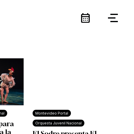
calendar_month
nal
Montevideo Portal
 para
Orquesta Juvenil Nacional
a la
El Sodre presenta El