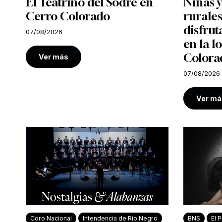
El Teatrino del Sodre en
Niñas y
Cerro Colorado
rurales
disfrut
07/08/2026
en la l
Colora
Ver más
07/08/2026
Ver má
Coro Nacional
Intendencia de Río Negro
BNS
El P