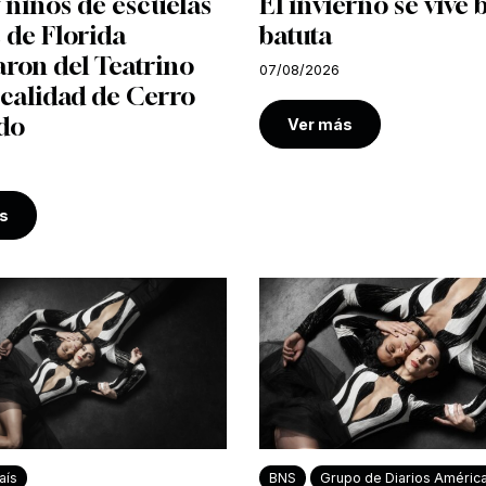
 niños de escuelas
El invierno se vive 
 de Florida
batuta
aron del Teatrino
07/08/2026
ocalidad de Cerro
do
Ver más
s
aís
BNS
Grupo de Diarios Améric