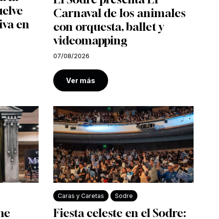
uelve
Carnaval de los animales
iva en
con orquesta, ballet y
videomapping
07/08/2026
Ver más
Caras y Caretas
Sodre
ine
Fiesta celeste en el Sodre: