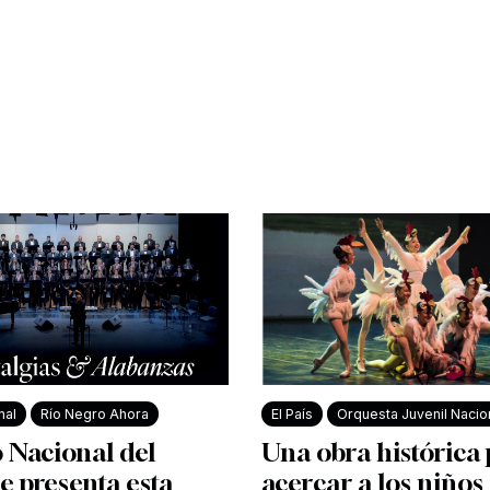
nal
Río Negro Ahora
El País
Orquesta Juvenil Nacio
 Nacional del
Una obra histórica
e presenta esta
acercar a los niños 