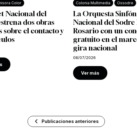
isora Color
Colonia Multimedia
Ossodre
et Nacional del
La Orquesta Sinfón
strena dos obras
Nacional del Sodre 
s sobre el contacto y
Rosario con un con
culos
gratuito en el marc
gira nacional
08/07/2026
s
Ver más
Publicaciones anteriores