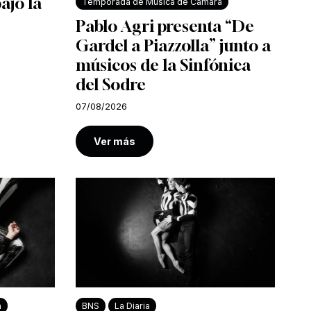
bajo la
Temporada de Música de Cámara
Pablo Agri presenta “De
Gardel a Piazzolla” junto a
músicos de la Sinfónica
del Sodre
07/08/2026
Ver más
a
BNS
La Diaria