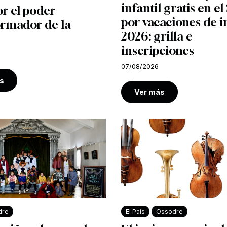
infantil gratis en e
r el poder
por vacaciones de i
ormador de la
2026: grilla e
inscripciones
07/08/2026
s
Ver más
dre
El País
Ossodre