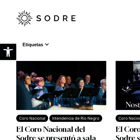
Ir
al
contenido
principal
expand_more
Abrir barra de herramientas
Etiquetas
Coro Nacional
Intendencia de Río Negro
Coro Nacio
El Coro Nacional del
El Coro
Sodre se presentó a sala
Sodre s