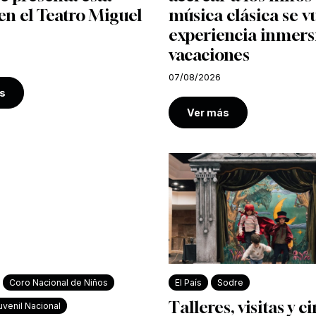
n el Teatro Miguel
música clásica se v
experiencia inmers
vacaciones
07/08/2026
s
Ver más
Coro Nacional de Niños
El País
Sodre
Talleres, visitas y c
venil Nacional