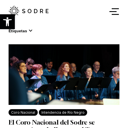
Ir
al
contenido
Abrir barra de herramientas
principal
expand_more
Etiquetas
Coro Nacional
Intendencia de Río Negro
El Coro Nacional del Sodre se