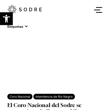
Ir
al
contenido
Abrir barra de herramientas
principal
expand_more
Etiquetas
Coro Nacional
Intendencia de Río Negro
El Coro Nacional del Sodre se