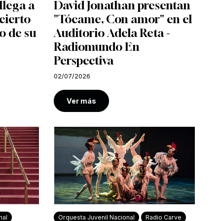
llega a
David Jonathan presentan
cierto
"Tócame, Con amor" en el
o de su
Auditorio Adela Reta -
Radiomundo En
Perspectiva
02/07/2026
Ver más
nal
Orquesta Juvenil Nacional
Radio Carve