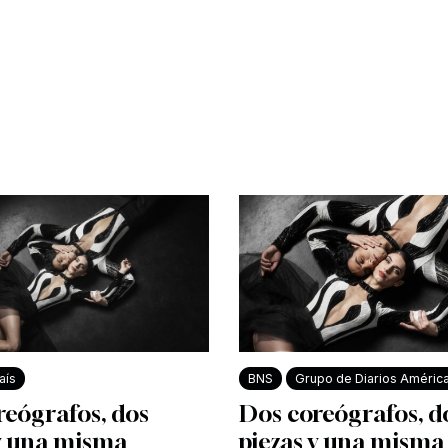
aís
BNS
Grupo de Diarios Améric
reógrafos, dos
Dos coreógrafos, d
 y una misma
piezas y una misma