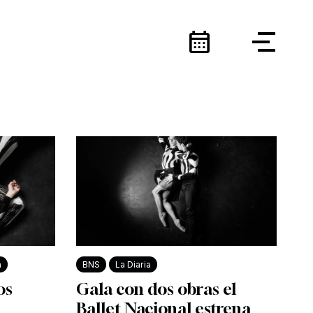
calendar_month
a
BNS
La Diaria
os
Gala con dos obras el
Ballet Nacional estrena