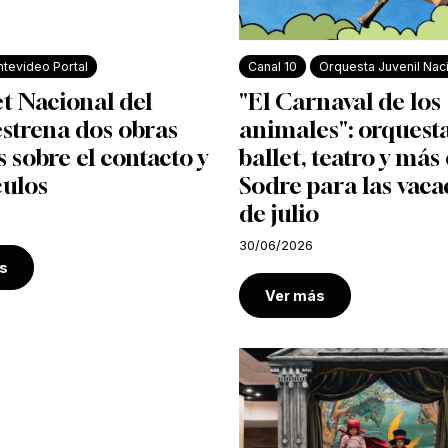
tevideo Portal
Canal 10
Orquesta Juvenil Nac
et Nacional del
"El Carnaval de los
strena dos obras
animales": orquesta
s sobre el contacto y
ballet, teatro y más 
culos
Sodre para las vaca
de julio
30/06/2026
s
Ver más