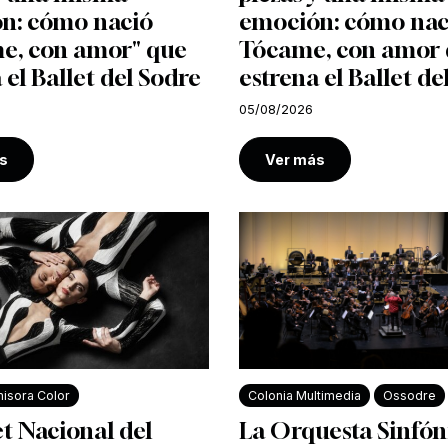
n: cómo nació
emoción: cómo nac
e, con amor" que
Tócame, con amor
 el Ballet del Sodre
estrena el Ballet de
05/08/2026
s
Ver más
isora Color
Colonia Multimedia
Ossodre
et Nacional del
La Orquesta Sinfón