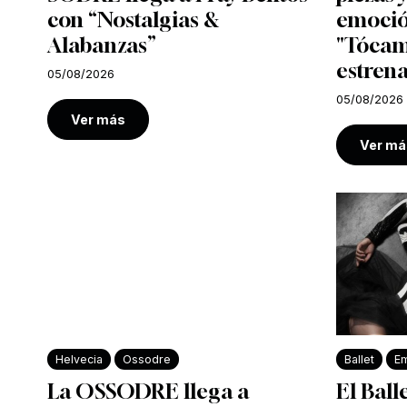
con “Nostalgias &
emoció
Alabanzas”
"Tócam
estrena
05/08/2026
05/08/2026
Ver más
Ver má
Helvecia
Ossodre
Ballet
Em
La OSSODRE llega a
El Ball