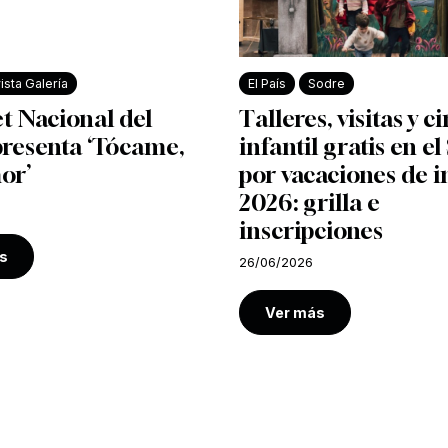
ista Galería
El País
Sodre
et Nacional del
Talleres, visitas y c
presenta ‘Tócame,
infantil gratis en e
or’
por vacaciones de i
2026: grilla e
inscripciones
s
26/06/2026
Ver más