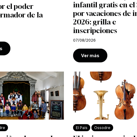
infantil gratis en e
r el poder
por vacaciones de i
ormador de la
2026: grilla e
inscripciones
07/08/2026
s
Ver más
dre
El País
Ossodre