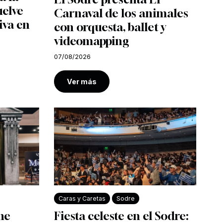
uelve
Carnaval de los animales
iva en
con orquesta, ballet y
videomapping
07/08/2026
Ver más
Caras y Caretas
Sodre
ine
Fiesta celeste en el Sodre: