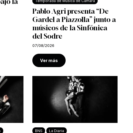
bajo la
Temporada de Música de Cámara
Pablo Agri presenta “De
Gardel a Piazzolla” junto a
músicos de la Sinfónica
del Sodre
07/08/2026
Ver más
a
BNS
La Diaria