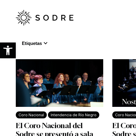
Ir
al
contenido
principal
expand_more
Abrir barra de herramientas
Etiquetas
Coro Nacional
Intendencia de Río Negro
Coro Nacio
El Coro Nacional del
El Coro
Sodre se presentó a sala
Sodre s