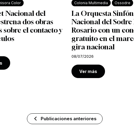
isora Color
Colonia Multimedia
Ossodre
et Nacional del
La Orquesta Sinfón
strena dos obras
Nacional del Sodre 
s sobre el contacto y
Rosario con un con
culos
gratuito en el marc
gira nacional
08/07/2026
s
Ver más
Publicaciones anteriores