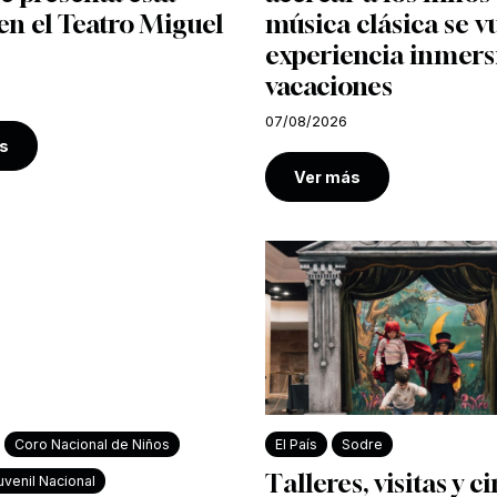
n el Teatro Miguel
música clásica se v
experiencia inmers
vacaciones
07/08/2026
s
Ver más
Coro Nacional de Niños
El País
Sodre
Talleres, visitas y c
venil Nacional