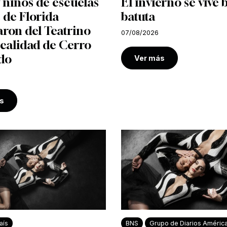
 niños de escuelas
El invierno se vive 
 de Florida
batuta
aron del Teatrino
07/08/2026
ocalidad de Cerro
do
Ver más
s
aís
BNS
Grupo de Diarios Améric