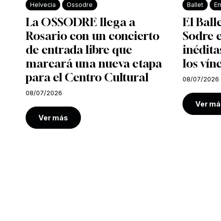
Helvecia
Ossodre
Ballet
Em
La OSSODRE llega a
El Ball
Rosario con un concierto
Sodre e
de entrada libre que
inédita
marcará una nueva etapa
los vín
para el Centro Cultural
08/07/2026
08/07/2026
Ver má
Ver más