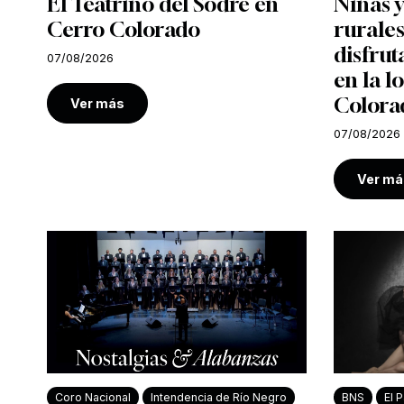
El Teatrino del Sodre en
Niñas y
Cerro Colorado
rurales
disfrut
07/08/2026
en la l
Colora
Ver más
07/08/2026
Ver má
Coro Nacional
Intendencia de Río Negro
BNS
El P