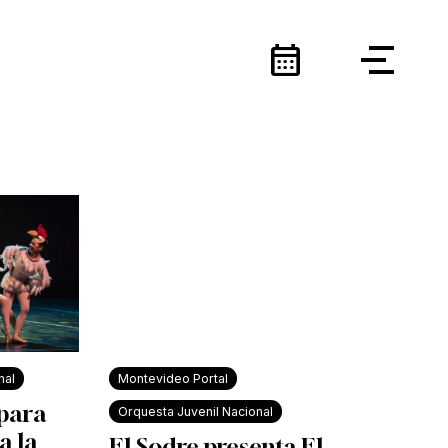
calendar_month
nal
Montevideo Portal
 para
Orquesta Juvenil Nacional
a la
El Sodre presenta El