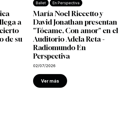
Ballet
En Perspectiva
ica
María Noel Riccetto y
llega a
David Jonathan presentan
cierto
"Tócame, Con amor" en el
o de su
Auditorio Adela Reta -
Radiomundo En
Perspectiva
02/07/2026
Ver más