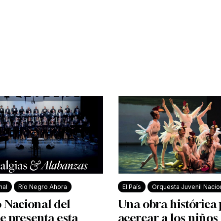
nal
Río Negro Ahora
El País
Orquesta Juvenil Nacio
 Nacional del
Una obra histórica
e presenta esta
acercar a los niños 