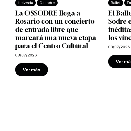
Helvecia
Ossodre
Ballet
Em
La OSSODRE llega a
El Ball
Rosario con un concierto
Sodre e
de entrada libre que
inédita
marcará una nueva etapa
los vín
para el Centro Cultural
08/07/2026
08/07/2026
Ver má
Ver más