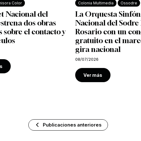
isora Color
Colonia Multimedia
Ossodre
et Nacional del
La Orquesta Sinfón
strena dos obras
Nacional del Sodre 
s sobre el contacto y
Rosario con un con
culos
gratuito en el marc
gira nacional
08/07/2026
s
Ver más
Publicaciones anteriores