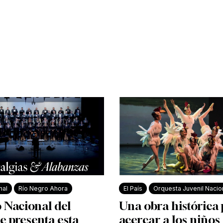
nal
Río Negro Ahora
El País
Orquesta Juvenil Nacio
 Nacional del
Una obra histórica
e presenta esta
acercar a los niños 