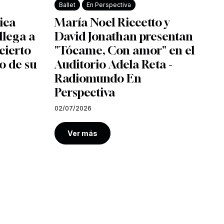
Ballet
En Perspectiva
ica
María Noel Riccetto y
llega a
David Jonathan presentan
cierto
"Tócame, Con amor" en el
o de su
Auditorio Adela Reta -
Radiomundo En
Perspectiva
02/07/2026
Ver más