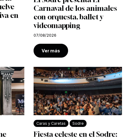
uelve
Carnaval de los animales
iva en
con orquesta, ballet y
videomapping
07/08/2026
Ver más
Caras y Caretas
Sodre
ine
Fiesta celeste en el Sodre: