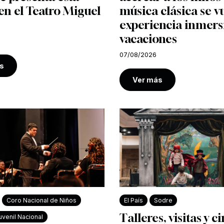
n el Teatro Miguel
música clásica se v
experiencia inmers
vacaciones
07/08/2026
s
Ver más
Coro Nacional de Niños
El País
Sodre
Talleres, visitas y c
venil Nacional