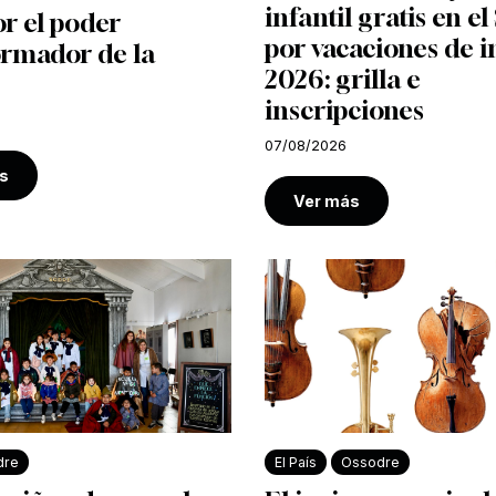
infantil gratis en e
r el poder
por vacaciones de i
ormador de la
2026: grilla e
inscripciones
07/08/2026
s
Ver más
dre
El País
Ossodre