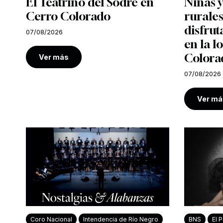
El Teatrino del Sodre en
Niñas y
Cerro Colorado
rurales
disfrut
07/08/2026
en la l
Colora
Ver más
07/08/2026
Ver má
Coro Nacional
Intendencia de Río Negro
BNS
El P