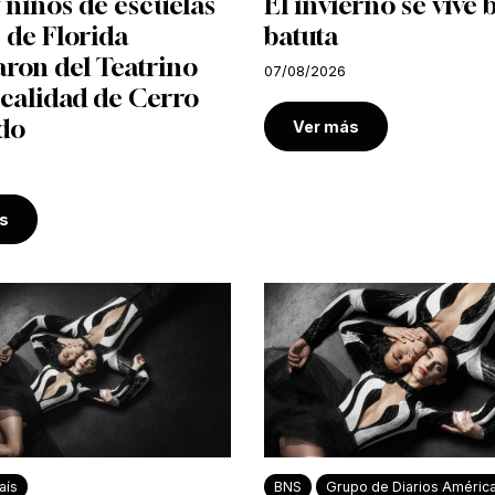
 niños de escuelas
El invierno se vive 
 de Florida
batuta
aron del Teatrino
07/08/2026
ocalidad de Cerro
do
Ver más
s
aís
BNS
Grupo de Diarios Améric