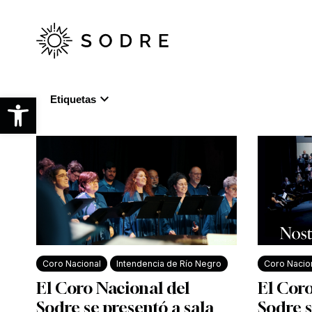
Ir
al
contenido
principal
expand_more
Abrir barra de herramientas
Etiquetas
Coro Nacional
Intendencia de Río Negro
Coro Nacio
El Coro Nacional del
El Coro
Sodre se presentó a sala
Sodre s