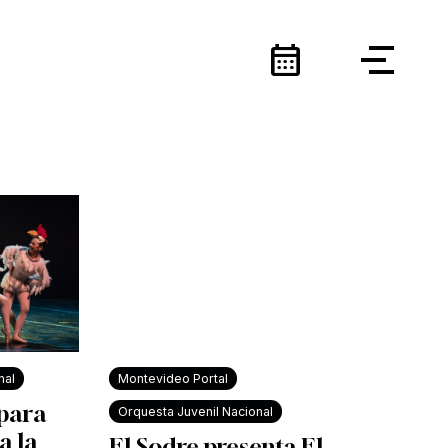
calendar_month
nal
Montevideo Portal
 para
Orquesta Juvenil Nacional
a la
El Sodre presenta El