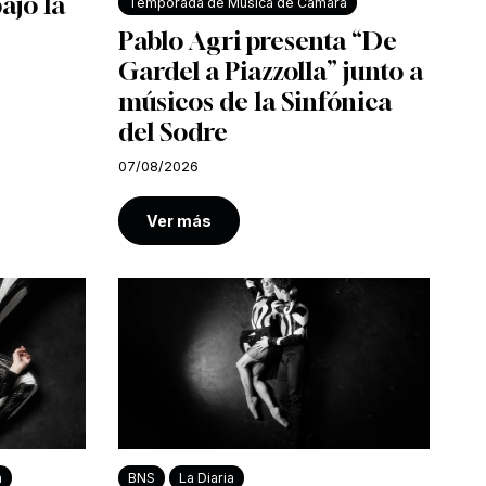
bajo la
Temporada de Música de Cámara
Pablo Agri presenta “De
Gardel a Piazzolla” junto a
músicos de la Sinfónica
del Sodre
07/08/2026
Ver más
a
BNS
La Diaria