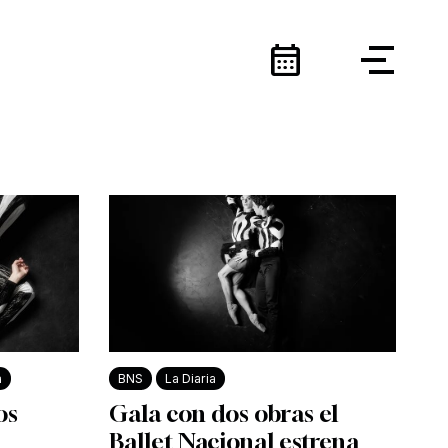
calendar_month
a
BNS
La Diaria
os
Gala con dos obras el
Ballet Nacional estrena