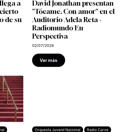
llega a
David Jonathan presentan
cierto
"Tócame, Con amor" en el
o de su
Auditorio Adela Reta -
Radiomundo En
Perspectiva
02/07/2026
Ver más
nal
Orquesta Juvenil Nacional
Radio Carve