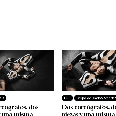
aís
BNS
Grupo de Diarios Améric
reógrafos, dos
Dos coreógrafos, d
 y una misma
piezas y una misma