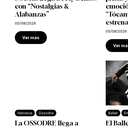
con “Nostalgias &
emoció
Alabanzas”
"Tócam
estrena
05/08/2026
05/08/2026
Ver más
Ver má
Helvecia
Ossodre
Ballet
Em
La OSSODRE llega a
El Ball