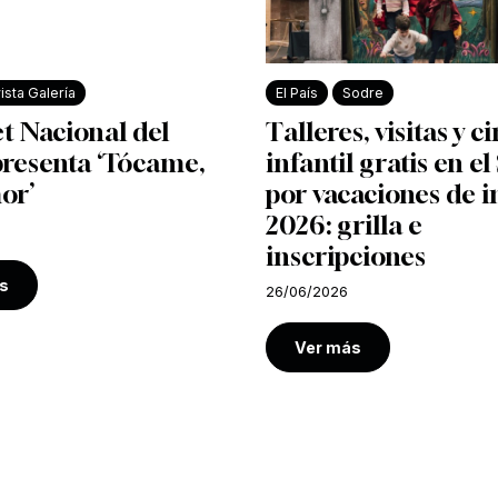
ista Galería
El País
Sodre
et Nacional del
Talleres, visitas y c
presenta ‘Tócame,
infantil gratis en e
or’
por vacaciones de i
2026: grilla e
inscripciones
s
26/06/2026
Ver más