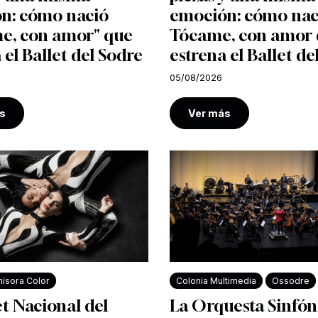
n: cómo nació
emoción: cómo nac
e, con amor" que
Tócame, con amor
 el Ballet del Sodre
estrena el Ballet de
05/08/2026
s
Ver más
isora Color
Colonia Multimedia
Ossodre
et Nacional del
La Orquesta Sinfón