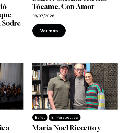
ió
Tócame, Con Amor
 que
08/07/2026
l Sodre
Ver más
Ballet
En Perspectiva
ica
María Noel Riccetto y