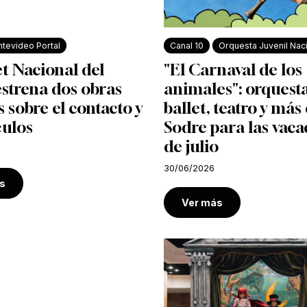
tevideo Portal
Canal 10
Orquesta Juvenil Nac
et Nacional del
"El Carnaval de los
strena dos obras
animales": orquesta
s sobre el contacto y
ballet, teatro y más 
culos
Sodre para las vaca
de julio
30/06/2026
s
Ver más