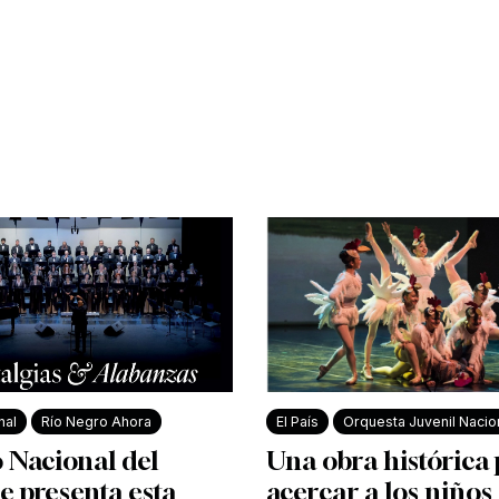
nal
Río Negro Ahora
El País
Orquesta Juvenil Nacio
 Nacional del
Una obra histórica
e presenta esta
acercar a los niños 