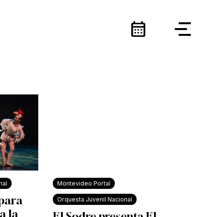
calendar_month
nal
Montevideo Portal
 para
Orquesta Juvenil Nacional
a la
El Sodre presenta El