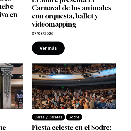
uelve
Carnaval de los animales
iva en
con orquesta, ballet y
videomapping
07/08/2026
Ver más
Caras y Caretas
Sodre
ine
Fiesta celeste en el Sodre: