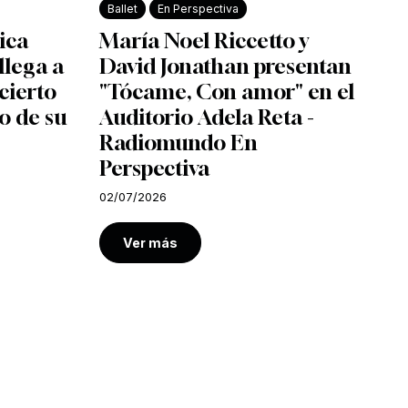
Ballet
En Perspectiva
ica
María Noel Riccetto y
llega a
David Jonathan presentan
cierto
"Tócame, Con amor" en el
o de su
Auditorio Adela Reta -
Radiomundo En
Perspectiva
02/07/2026
Ver más