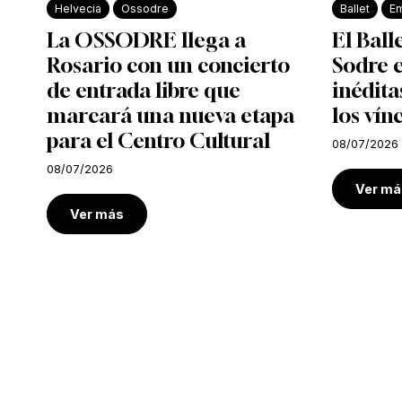
Helvecia
Ossodre
Ballet
Em
La OSSODRE llega a
El Ball
Rosario con un concierto
Sodre e
de entrada libre que
inédita
marcará una nueva etapa
los vín
para el Centro Cultural
08/07/2026
08/07/2026
Ver má
Ver más