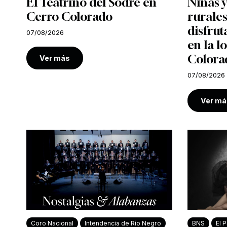
El Teatrino del Sodre en
Niñas y
Cerro Colorado
rurales
disfrut
07/08/2026
en la l
Colora
Ver más
07/08/2026
Ver má
Coro Nacional
Intendencia de Río Negro
BNS
El P