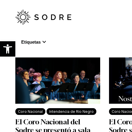
Ir
al
contenido
principal
expand_more
Abrir barra de herramientas
Etiquetas
Coro Nacional
Intendencia de Río Negro
Coro Nacio
El Coro Nacional del
El Coro
Sodre se presentó a sala
Sodre s