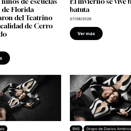
 niños de escuelas
El invierno se vive 
 de Florida
batuta
aron del Teatrino
07/08/2026
ocalidad de Cerro
do
Ver más
s
aís
BNS
Grupo de Diarios Améric