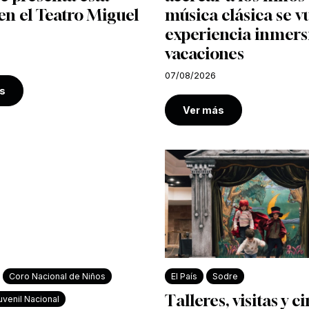
n el Teatro Miguel
música clásica se v
experiencia inmers
vacaciones
07/08/2026
s
Ver más
Coro Nacional de Niños
El País
Sodre
Talleres, visitas y c
venil Nacional