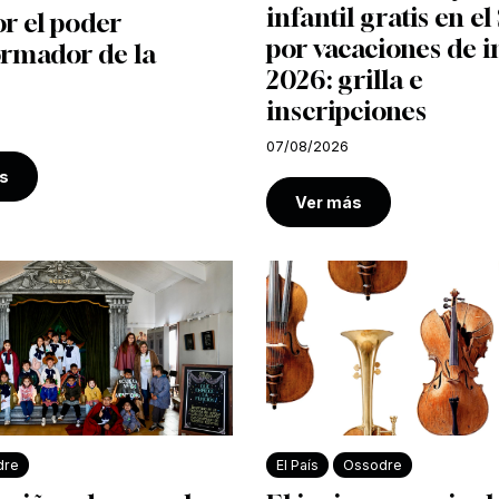
infantil gratis en e
r el poder
por vacaciones de i
ormador de la
2026: grilla e
inscripciones
07/08/2026
s
Ver más
dre
El País
Ossodre