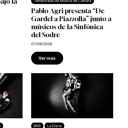
bajo la
Temporada de Música de Cámara
Pablo Agri presenta “De
Gardel a Piazzolla” junto a
músicos de la Sinfónica
del Sodre
07/08/2026
Ver más
a
BNS
La Diaria