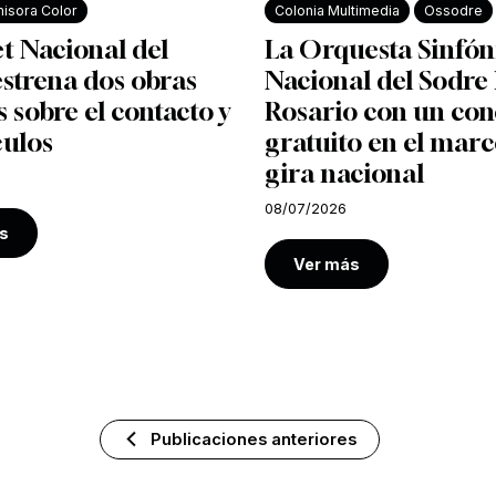
isora Color
Colonia Multimedia
Ossodre
et Nacional del
La Orquesta Sinfón
strena dos obras
Nacional del Sodre 
s sobre el contacto y
Rosario con un con
culos
gratuito en el marc
gira nacional
08/07/2026
s
Ver más
Publicaciones anteriores