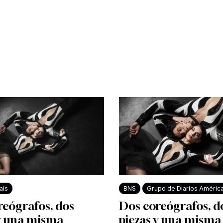
aís
BNS
Grupo de Diarios Améric
reógrafos, dos
Dos coreógrafos, d
 y una misma
piezas y una misma