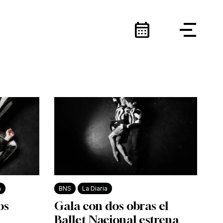
calendar_month
a
BNS
La Diaria
os
Gala con dos obras el
Ballet Nacional estrena