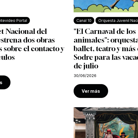
tevideo Portal
Canal 10
Orquesta Juvenil Nac
et Nacional del
"El Carnaval de los
strena dos obras
animales": orquesta
s sobre el contacto y
ballet, teatro y más 
culos
Sodre para las vaca
de julio
30/06/2026
s
Ver más