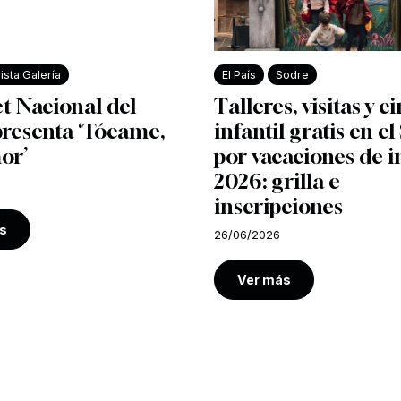
ista Galería
El País
Sodre
et Nacional del
Talleres, visitas y c
presenta ‘Tócame,
infantil gratis en e
or’
por vacaciones de i
2026: grilla e
inscripciones
s
26/06/2026
Ver más