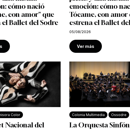
n: cómo nació
emoción: cómo nac
e, con amor" que
Tócame, con amor
 el Ballet del Sodre
estrena el Ballet de
05/08/2026
s
Ver más
isora Color
Colonia Multimedia
Ossodre
et Nacional del
La Orquesta Sinfón