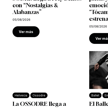
con “Nostalgias &
emoció
Alabanzas”
"Tócam
estrena
05/08/2026
05/08/2026
Ver más
Ver má
Helvecia
Ossodre
Ballet
Em
La OSSODRE llega a
El Ball