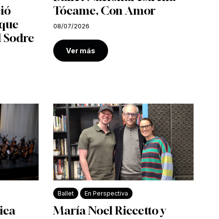
ió
Tócame, Con Amor
 que
08/07/2026
l Sodre
Ver más
Ballet
En Perspectiva
ica
María Noel Riccetto y