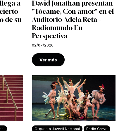
llega a
David Jonathan presentan
cierto
"Tócame, Con amor" en el
o de su
Auditorio Adela Reta -
Radiomundo En
Perspectiva
02/07/2026
Ver más
nal
Orquesta Juvenil Nacional
Radio Carve