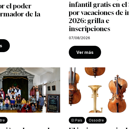
infantil gratis en e
r el poder
por vacaciones de i
ormador de la
2026: grilla e
inscripciones
07/08/2026
s
Ver más
dre
El País
Ossodre