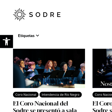
Ir
al
contenido
principal
expand_more
Abrir barra de herramientas
Etiquetas
Coro Nacional
Intendencia de Río Negro
Coro Nacio
El Coro Nacional del
El Coro
Sodre se presentó a sala
Sodre s