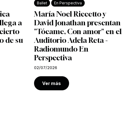
Ballet
En Perspectiva
ica
María Noel Riccetto y
llega a
David Jonathan presentan
cierto
"Tócame, Con amor" en el
o de su
Auditorio Adela Reta -
Radiomundo En
Perspectiva
02/07/2026
Ver más