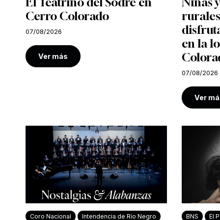
El Teatrino del Sodre en
Niñas y
Cerro Colorado
rurales
disfrut
07/08/2026
en la l
Colora
Ver más
07/08/2026
Ver má
Coro Nacional
Intendencia de Río Negro
BNS
El P