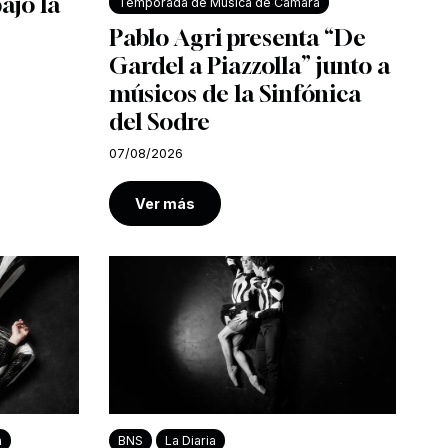
bajo la
Temporada de Música de Cámara
Pablo Agri presenta “De
Gardel a Piazzolla” junto a
músicos de la Sinfónica
del Sodre
07/08/2026
Ver más
a
BNS
La Diaria