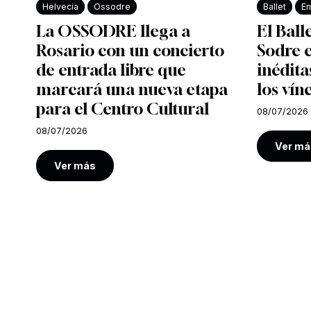
Helvecia
Ossodre
Ballet
Em
La OSSODRE llega a
El Ball
Rosario con un concierto
Sodre e
de entrada libre que
inédita
marcará una nueva etapa
los vín
para el Centro Cultural
08/07/2026
08/07/2026
Ver má
Ver más