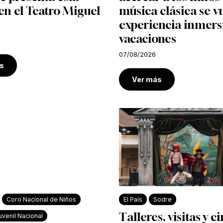
n el Teatro Miguel
música clásica se v
experiencia inmers
vacaciones
07/08/2026
s
Ver más
Coro Nacional de Niños
El País
Sodre
Talleres, visitas y c
venil Nacional