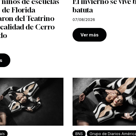
 niños de escuelas
El invierno se vive 
 de Florida
batuta
aron del Teatrino
07/08/2026
ocalidad de Cerro
do
Ver más
s
aís
BNS
Grupo de Diarios Améric