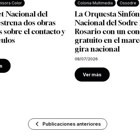
isora Color
Colonia Multimedia
Ossodre
et Nacional del
La Orquesta Sinfón
strena dos obras
Nacional del Sodre 
s sobre el contacto y
Rosario con un con
culos
gratuito en el marc
gira nacional
08/07/2026
s
Ver más
Publicaciones anteriores