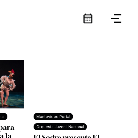
calendar_month
nal
Montevideo Portal
 para
Orquesta Juvenil Nacional
a la
El Sodre presenta El