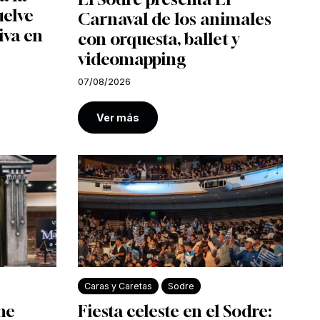
uelve
Carnaval de los animales
iva en
con orquesta, ballet y
videomapping
07/08/2026
Ver más
Caras y Caretas
Sodre
ine
Fiesta celeste en el Sodre: