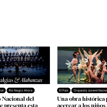
nal
Río Negro Ahora
El País
Orquesta Juvenil Nacio
 Nacional del
Una obra histórica
e presenta esta
acercar a los niños 