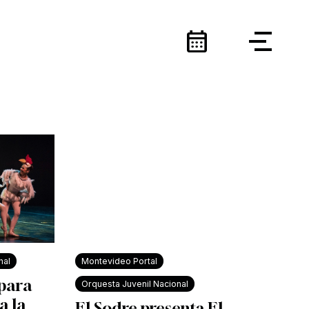
calendar_month
nal
Montevideo Portal
 para
Orquesta Juvenil Nacional
a la
El Sodre presenta El