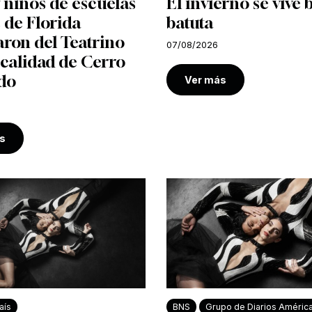
 niños de escuelas
El invierno se vive 
 de Florida
batuta
aron del Teatrino
07/08/2026
ocalidad de Cerro
do
Ver más
s
aís
BNS
Grupo de Diarios Améric