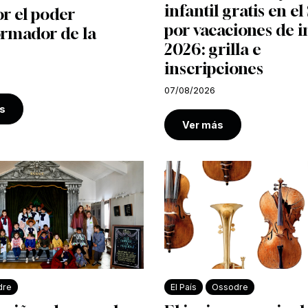
infantil gratis en e
r el poder
por vacaciones de i
ormador de la
2026: grilla e
inscripciones
07/08/2026
s
Ver más
dre
El País
Ossodre