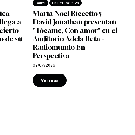
Ballet
En Perspectiva
ica
María Noel Riccetto y
llega a
David Jonathan presentan
cierto
"Tócame, Con amor" en el
o de su
Auditorio Adela Reta -
Radiomundo En
Perspectiva
02/07/2026
Ver más