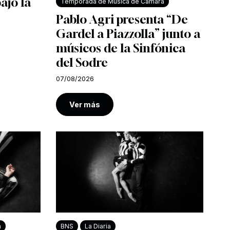
bajo la
Temporada de Música de Cámara
Pablo Agri presenta “De
Gardel a Piazzolla” junto a
músicos de la Sinfónica
del Sodre
07/08/2026
Ver más
a
BNS
La Diaria