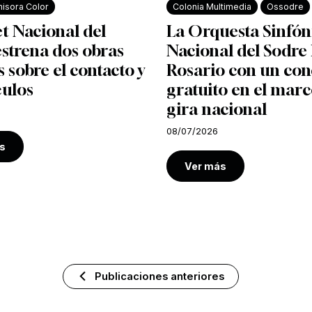
isora Color
Colonia Multimedia
Ossodre
et Nacional del
La Orquesta Sinfón
strena dos obras
Nacional del Sodre 
s sobre el contacto y
Rosario con un con
culos
gratuito en el marc
gira nacional
08/07/2026
s
Ver más
Publicaciones anteriores