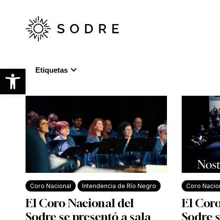
Ir
al
contenido
principal
expand_more
Abrir barra de herramientas
Etiquetas
Coro Nacional
Intendencia de Río Negro
Coro Nacio
El Coro Nacional del
El Coro
Sodre se presentó a sala
Sodre s