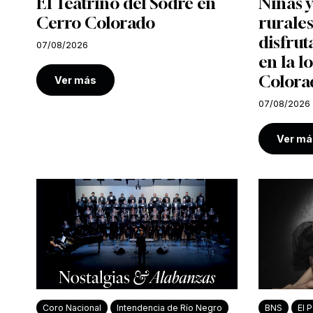
El Teatrino del Sodre en
Niñas y
Cerro Colorado
rurales
disfrut
07/08/2026
en la l
Colora
Ver más
07/08/2026
Ver má
Coro Nacional
Intendencia de Río Negro
BNS
El P