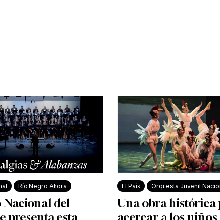
nal
Río Negro Ahora
El País
Orquesta Juvenil Nacio
 Nacional del
Una obra histórica
e presenta esta
acercar a los niños 