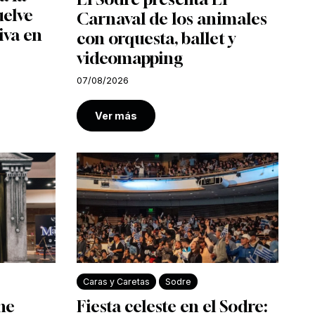
uelve
Carnaval de los animales
iva en
con orquesta, ballet y
videomapping
07/08/2026
Ver más
Caras y Caretas
Sodre
ine
Fiesta celeste en el Sodre: