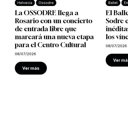
Helvecia
Ossodre
Ballet
Em
La OSSODRE llega a
El Ball
Rosario con un concierto
Sodre e
de entrada libre que
inédita
marcará una nueva etapa
los vín
para el Centro Cultural
08/07/2026
08/07/2026
Ver má
Ver más