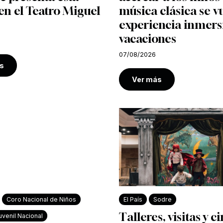
n el Teatro Miguel
música clásica se v
experiencia inmers
vacaciones
07/08/2026
s
Ver más
Coro Nacional de Niños
El País
Sodre
Talleres, visitas y c
venil Nacional