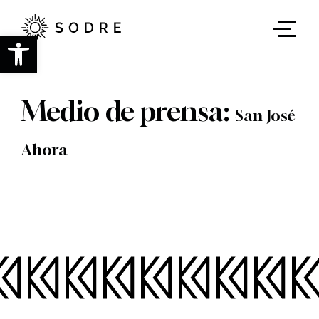
Ir
al
contenido
Abrir barra de herramientas
principal
Medio de prensa:
San José
Ahora