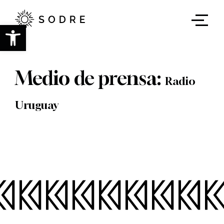
Ir
al
contenido
Abrir barra de herramientas
principal
Medio de prensa:
Radio
Uruguay