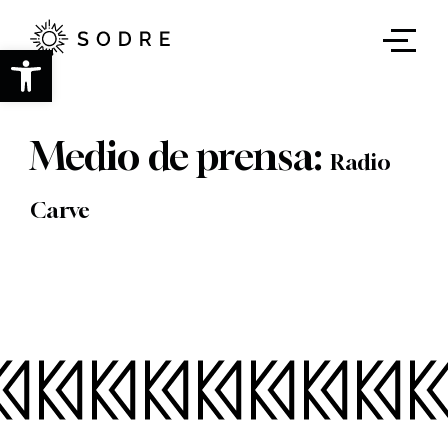
Ir
al
contenido
Abrir barra de herramientas
principal
Medio de prensa:
Radio
Carve