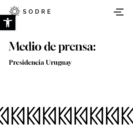
Ir
al
contenido
Abrir barra de herramientas
principal
Medio de prensa:
Presidencia Uruguay