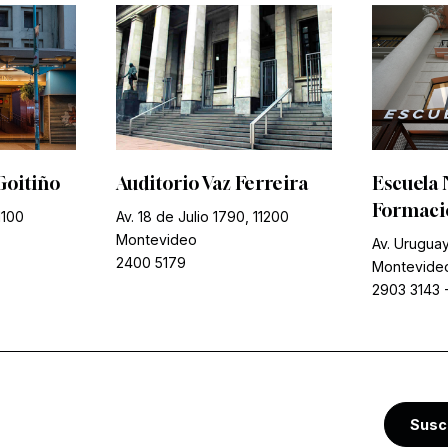
Goitiño
Auditorio Vaz Ferreira
Escuela 
Formació
1100
Av. 18 de Julio 1790, 11200
Montevideo
Av. Uruguay
2400 5179
Montevide
2903 3143
Susc