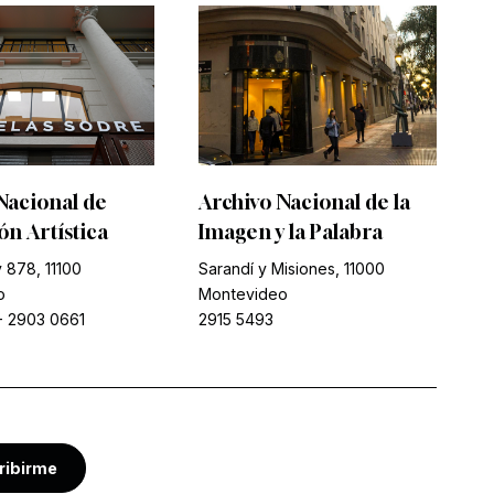
Nacional de
Archivo Nacional de la
n Artística
Imagen y la Palabra
 878, 11100
Sarandí y Misiones, 11000
o
Montevideo
-
2903 0661
2915 5493
ribirme