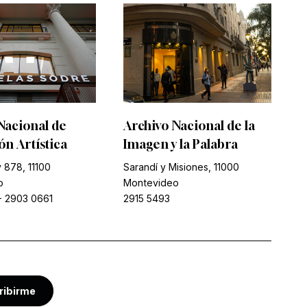
Nacional de
Archivo Nacional de la
n Artística
Imagen y la Palabra
 878, 11100
Sarandí y Misiones, 11000
o
Montevideo
-
2903 0661
2915 5493
ribirme