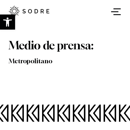
Ir
al
contenido
Abrir barra de herramientas
principal
Medio de prensa:
Metropolitano