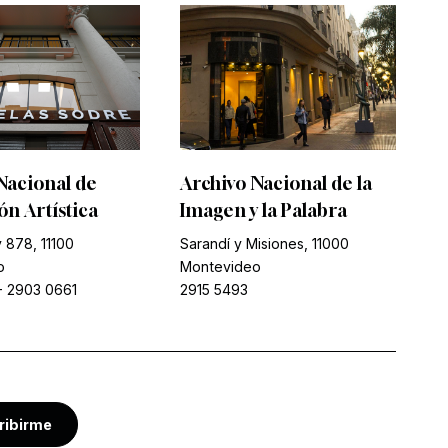
Nacional de
Archivo Nacional de la
n Artística
Imagen y la Palabra
 878, 11100
Sarandí y Misiones, 11000
o
Montevideo
-
2903 0661
2915 5493
ribirme