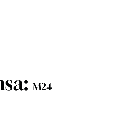
nsa:
M24