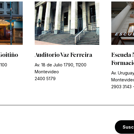
Goitiño
Auditorio Vaz Ferreira
Escuela 
Formació
1100
Av. 18 de Julio 1790, 11200
Montevideo
Av. Uruguay
2400 5179
Montevide
2903 3143
Susc