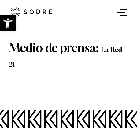
Ir
al
contenido
Abrir barra de herramientas
principal
Medio de prensa:
La Red
21