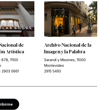
Nacional de
Archivo Nacional de la
n Artística
Imagen y la Palabra
 878, 11100
Sarandí y Misiones, 11000
o
Montevideo
-
2903 0661
2915 5493
ribirme