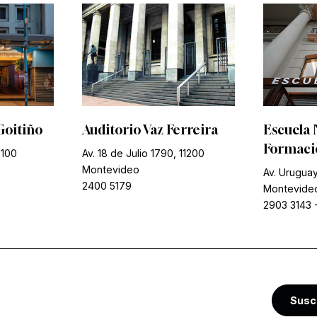
Goitiño
Auditorio Vaz Ferreira
Escuela 
Formació
1100
Av. 18 de Julio 1790, 11200
Montevideo
Av. Uruguay
2400 5179
Montevide
2903 3143
Susc