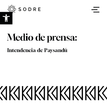
Ir
al
contenido
Abrir barra de herramientas
principal
Medio de prensa:
Intendencia de Paysandú