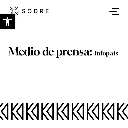
Ir
al
contenido
Abrir barra de herramientas
principal
Medio de prensa:
Infopaís